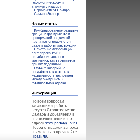
технологическому и
атомному надзору
Стройэксперт Самара
Самара Эксперт
Новые статьи
Комбинированное развитие
трещин в фундаменте и
деформаций надземной
части: как определяется
разрыв работы конструкции
Сочетание деформаций
плит перекрытий и
ослабления анкеров
крепления: как выявляется
при обследовании
Объект, который не
продаётся как есть: как
недвижимость застревает
между ожиданием и
готовностью к сделке
Информация
По всем вопросам
касающихся работы
ресурса
Строительство
Самара
и добавления в
справочник пишите по
адресу
stroy-portal@list.ru
.
Перед отправкой запроса
внимательно прочитайте
Правила
.