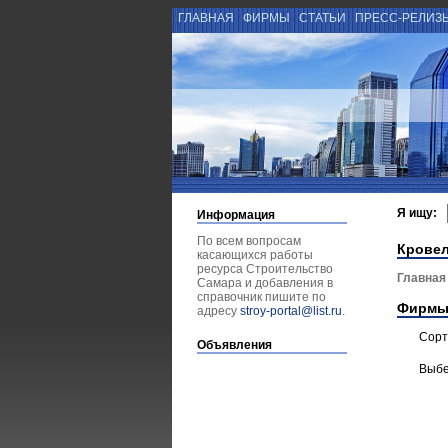
ГЛАВНАЯ
ФИРМЫ
СТАТЬИ
ПРЕСС-РЕЛИЗ
Я ищу:
Информация
По всем вопросам
Крове
касающихся работы
ресурса Строительство
Главная
Самара и добавления в
справочник пишите по
Фирмы
адресу
stroy-portal@list.ru
.
Сорт
Объявления
Выбе